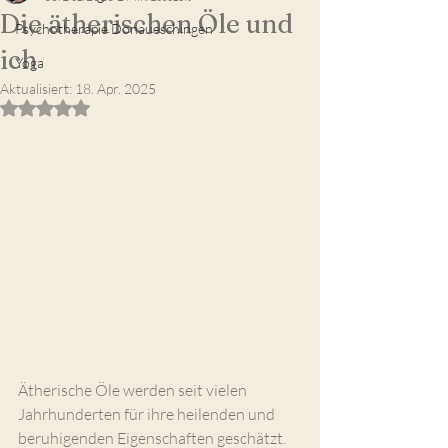
Die ätherischen Öle und
Psychotherapie Donaueschingen
ich
Yoga
Aktualisiert:
18. Apr. 2025
Mit NaN von 5 Sternen bewertet.
Ätherische Öle werden seit vielen 
Jahrhunderten für ihre heilenden und 
beruhigenden Eigenschaften geschätzt. 