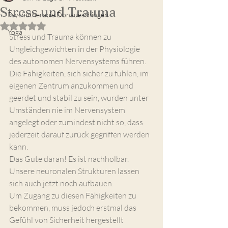
Stress und Trauma
Psychotherapie Donaueschingen
Mit NaN von 5 Sternen bewertet.
Yoga
Stress und Trauma können zu 
Ungleichgewichten in der Physiologie 
des autonomen Nervensystems führen.
Die Fähigkeiten, sich sicher zu fühlen, im 
eigenen Zentrum anzukommen und 
geerdet und stabil zu sein, wurden unter 
Umständen nie im Nervensystem 
angelegt oder zumindest nicht so, dass 
jederzeit darauf zurück gegriffen werden 
kann.
Das Gute daran! Es ist nachholbar. 
Unsere neuronalen Strukturen lassen 
sich auch jetzt noch aufbauen.
Um Zugang zu diesen Fähigkeiten zu 
bekommen, muss jedoch erstmal das 
Gefühl von Sicherheit hergestellt 