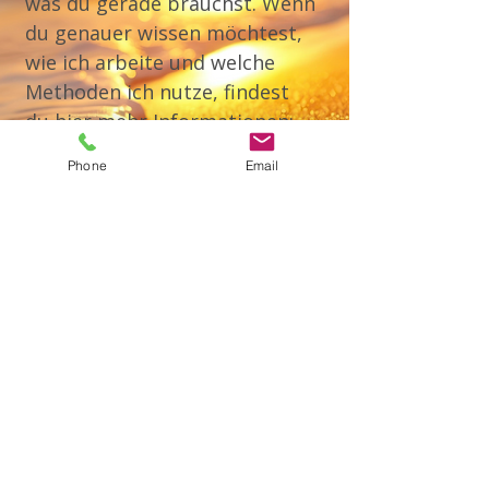
was du gerade brauchst. Wenn
du genauer wissen möchtest,
wie ich arbeite und welche
Methoden ich nutze, findest
du hier mehr Informationen:
Phone
Email
Psychotherapie in
Donaueschingen
Für wen mein
Angebot nicht
passend ist
Es ist wichtig, klar zu sein, wo meine