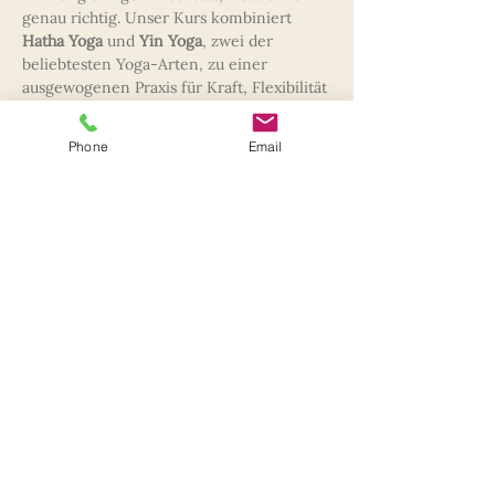
genau richtig. Unser Kurs kombiniert 
Hatha Yoga
 und 
Yin Yoga
, zwei der 
beliebtesten Yoga-Arten, zu einer 
ausgewogenen Praxis für Kraft, Flexibilität 
und Entspannung.
Phone
Email
Hatha Yoga
 stärkt die Muskulatur, 
verbessert die Körperhaltung und fördert 
die Beweglichkeit.
Yin Yoga
 wirkt tief 
entspannend, dehnt Faszien und Muskeln 
und hilft, inneren Stress abzubauen.
Das erwartet dich im Kurs:
Kräftigung und Flexibilität
 durch 
dynamische Hatha-Yoga-Sequenzen
Tiefenentspannung
 durch lang 
gehaltene Yin-Yoga-Haltungen
Mehr anzeigen