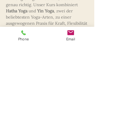
genau richtig. Unser Kurs kombiniert 
Hatha Yoga
 und 
Yin Yoga
, zwei der 
beliebtesten Yoga-Arten, zu einer 
ausgewogenen Praxis für Kraft, Flexibilität 
und Entspannung.
Phone
Email
Hatha Yoga
 stärkt die Muskulatur, 
verbessert die Körperhaltung und fördert 
die Beweglichkeit.
Yin Yoga
 wirkt tief 
entspannend, dehnt Faszien und Muskeln 
und hilft, inneren Stress abzubauen.
Das erwartet dich im Kurs:
Kräftigung und Flexibilität
 durch 
dynamische Hatha-Yoga-Sequenzen
Tiefenentspannung
 durch lang 
gehaltene Yin-Yoga-Haltungen
Mehr anzeigen