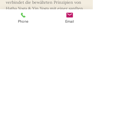
verbindet die bewährten Prinzipien von 
Hatha Yoga & Yin Yoga mit einer sanften, 
individuell angepassten Praxis, die dich in 
deiner persönlichen Entwicklung 
Phone
Email
unterstützt.  
Was erwartet dich in dieser Stunde? 
✅ Gezielte Yoga-Übungen aus dem Hatha 
& Yin Yoga, angepasst an deine 
individuellen Möglichkeiten. 
✅ Sanfte Bewegung & bewusste 
Körperwahrnehmung, um Leichtigkeit 
und Balance zu fördern. 
✅ Atem- & Entspannungstechniken, die 
das Wohlbefinden unterstützen und den 
Geist zur Ruhe bringen. 
Mehr anzeigen