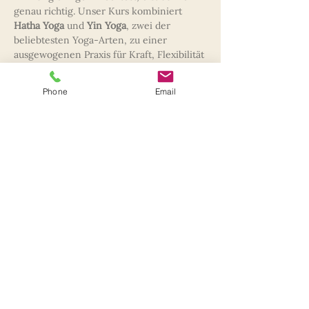
genau richtig. Unser Kurs kombiniert 
Hatha Yoga
 und 
Yin Yoga
, zwei der 
beliebtesten Yoga-Arten, zu einer 
ausgewogenen Praxis für Kraft, Flexibilität 
und Entspannung.
Phone
Email
Hatha Yoga
 stärkt die Muskulatur, 
verbessert die Körperhaltung und fördert 
die Beweglichkeit.
Yin Yoga
 wirkt tief 
entspannend, dehnt Faszien und Muskeln 
und hilft, inneren Stress abzubauen.
Das erwartet dich im Kurs:
Kräftigung und Flexibilität
 durch 
dynamische Hatha-Yoga-Sequenzen
Tiefenentspannung
 durch lang 
gehaltene Yin-Yoga-Haltungen
Mehr anzeigen