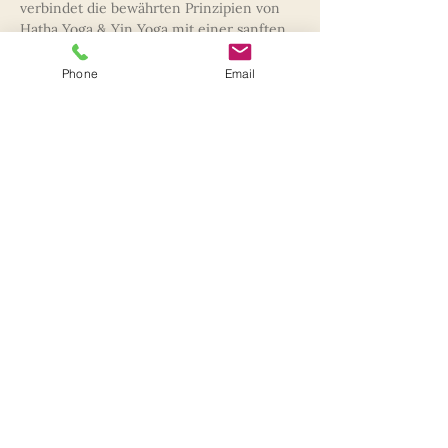
verbindet die bewährten Prinzipien von 
Hatha Yoga & Yin Yoga mit einer sanften, 
individuell angepassten Praxis, die dich in 
deiner persönlichen Entwicklung 
Phone
Email
unterstützt.  
Was erwartet dich in dieser Stunde? 
✅ Gezielte Yoga-Übungen aus dem Hatha 
& Yin Yoga, angepasst an deine 
individuellen Möglichkeiten. 
✅ Sanfte Bewegung & bewusste 
Körperwahrnehmung, um Leichtigkeit 
und Balance zu fördern. 
✅ Atem- & Entspannungstechniken, die 
das Wohlbefinden unterstützen und den 
Geist zur Ruhe bringen. 
Mehr anzeigen