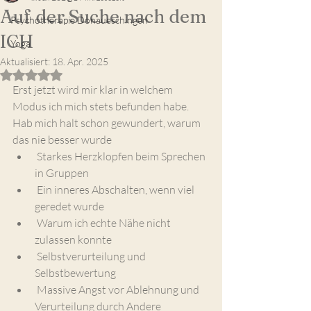
Auf der Suche nach dem
Psychotherapie Donaueschingen
ICH
Yoga
Aktualisiert:
18. Apr. 2025
Mit NaN von 5 Sternen bewertet.
Erst jetzt wird mir klar in welchem 
Modus ich mich stets befunden habe.
Hab mich halt schon gewundert, warum 
das nie besser wurde
 Starkes Herzklopfen beim Sprechen 
in Gruppen
 Ein inneres Abschalten, wenn viel 
geredet wurde
 Warum ich echte Nähe nicht 
zulassen konnte
 Selbstverurteilung und 
Selbstbewertung
 Massive Angst vor Ablehnung und 
Verurteilung durch Andere