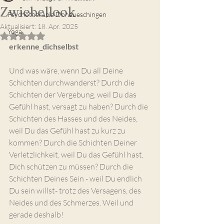
Zwiebellook
Psychotherapie Donaueschingen
Aktualisiert:
18. Apr. 2025
Yoga
Mit NaN von 5 Sternen bewertet.
erkenne_dichselbst
Und was wäre, wenn Du all Deine 
Schichten durchwanderst? Durch die 
Schichten der Vergebung, weil Du das 
Gefühl hast, versagt zu haben? Durch die 
Schichten des Hasses und des Neides, 
weil Du das Gefühl hast zu kurz zu 
kommen? Durch die Schichten Deiner 
Verletzlichkeit, weil Du das Gefühl hast, 
Dich schützen zu müssen? Durch die 
Schichten Deines Sein - weil Du endlich 
Du sein willst- trotz des Versagens, des 
Neides und des Schmerzes. Weil und 
gerade deshalb!