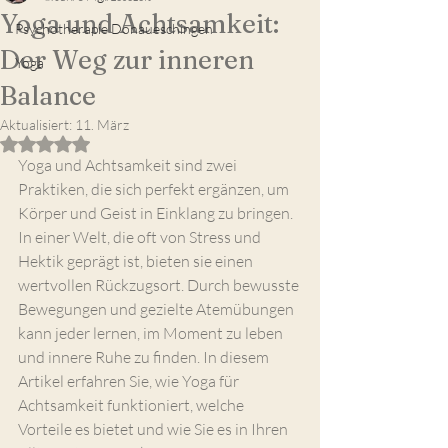
Yoga und Achtsamkeit:
Psychotherapie Donaueschingen
Der Weg zur inneren
Yoga
Balance
Aktualisiert:
11. März
Mit NaN von 5 Sternen bewertet.
Yoga und Achtsamkeit sind zwei 
Praktiken, die sich perfekt ergänzen, um 
Körper und Geist in Einklang zu bringen. 
In einer Welt, die oft von Stress und 
Hektik geprägt ist, bieten sie einen 
wertvollen Rückzugsort. Durch bewusste 
Bewegungen und gezielte Atemübungen 
kann jeder lernen, im Moment zu leben 
und innere Ruhe zu finden. In diesem 
Artikel erfahren Sie, wie Yoga für 
Achtsamkeit funktioniert, welche 
Vorteile es bietet und wie Sie es in Ihren 