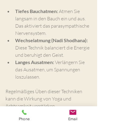
Tiefes Bauchatmen:
 Atmen Sie 
langsam in den Bauch ein und aus. 
Das aktiviert das parasympathische 
Nervensystem.
Wechselatmung (Nadi Shodhana):
Diese Technik balanciert die Energie 
und beruhigt den Geist.
Langes Ausatmen:
 Verlängern Sie 
das Ausatmen, um Spannungen 
loszulassen.
Regelmäßiges Üben dieser Techniken 
kann die Wirkung von Yoga und 
Achtsamkeit verstärken.
Phone
Email
Yoga und Achtsamkeit: 
Ein ganzheitlicher 